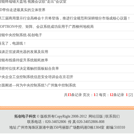
智能终端铺天盖地 视频会议欲“走出”会议室
3D带你走进最真实的立体世界
第三届商用显示行业高峰会十月将登场，推进行业规范和深耕细分市场成核心议题！
TOPTRON中控、矩阵、会议系统成功应用于广西柳州地税局
智能中央控制系统-拓创电子
再见了，电源线！
浅谈正弦波调光器的发展及应用
智能布线亟待提升系统能耗效率
精密对位技术决定着触控面板贴合良率
中央企业工业控制系统信息安全培训会在京召开
全面阐述—何为中央控制系统?-广州集中控制系统
共
15
条记录 页次：
1
/2 每页：
12
条记录
1
[
2
]
拓创电子科技
© 版权所有CopyRight 2008-2012
网站旧版
|
联系我们
联系电话：020-34052806 传 真:020-34052806-808
地址:广州市海珠区新港中路350号丽影广场数码港D栋1304室 邮编:510310