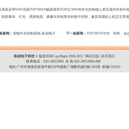
套系统采用WIFI无线TOP700XP触摸屏和TOPQCM中控作为控制核心来完成对所
、投影幕布、灯光、系统电源、摄像头和矩阵等的集中控制，极其美观的人机交互界
条新闻：
智能中央控制系统-拓创电子
下一条新闻：
TOPTRON中控、矩阵、
拓创电子科技
© 版权所有CopyRight 2008-2012
网站旧版
|
联系我们
联系电话：020-34052806 传 真:020-34052806-808
地址:广州市海珠区新港中路350号丽影广场数码港D栋1304室 邮编:510310