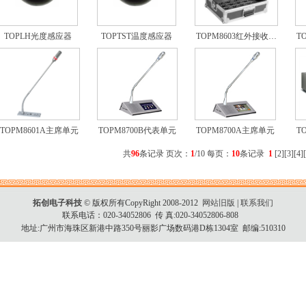
TOPLH光度感应器
TOPTST温度感应器
TOPM8603红外接收…
T
TOPM8601A主席单元
TOPM8700B代表单元
TOPM8700A主席单元
T
共
96
条记录 页次：
1
/10 每页：
10
条记录
1
[
2
][
3
][
4
][
拓创电子科技
© 版权所有CopyRight 2008-2012
网站旧版
|
联系我们
联系电话：020-34052806 传 真:020-34052806-808
地址:广州市海珠区新港中路350号丽影广场数码港D栋1304室 邮编:510310