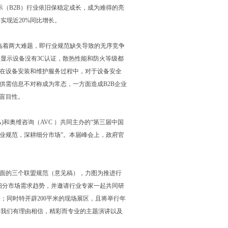
显示（B2B）行业依旧保稳定成长，成为难得的亮
，实现近20%同比增长。
临着两大难题，即行业规范缺失导致的无序竞争
显示设备没有3C认证，散热性能和防火等级都
，在设备安装和维护服务过程中，对于设备安全
供需信息不对称成为常态，一方面造成B2B企业
盲目性。
和奥维咨询（AVC ）共同主办的“第三届中国
行业规范，深耕细分市场”。本届峰会上，政府官
面的三个联盟规范（意见稿），力图为推进行
细分市场需求趋势，并邀请行业专家一起共同研
；同时特开辟200平米的现场展区，且将举行年
。我们有理由相信，精彩而专业的主题演讲以及