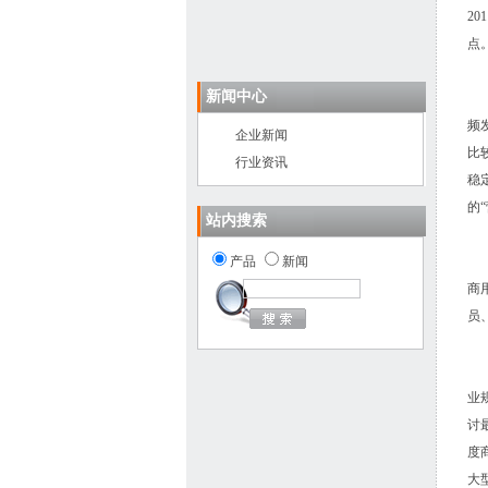
2
点
新闻中心
B
频
企业新闻
比
行业资讯
稳
的
站内搜索
产品
新闻
面
商
员
本
业
讨
度
大