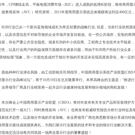
011年，CPI继续走高，平板电视消费市场（B2C）进入成熟的低增长阶段，唯有商用
。据奥维咨询（AVC ）研究表明， 2011年度商用显示系统总体规模将达到近400亿元
2B行业已从一个新兴蓝海领域成长为举足轻重的战略行业, 但是，当前行业依然面
发，以及供需信息不对称导致的企业市场开发盲目粗放。在一些公共场所，安装的商用
较差，存在严重公共安全隐患。很多B2B的中小供应商、工程商之专业技术水平较差
定性，以及行业用户的利益保障方面都存在诸多问题；而由于B2B用户所处行业众多，
“营销短视”现象，另一方面也造成对于细分市场的开发还未实现高度差异化，有一定的
临种种行业潜在风险，由工信部相关司局指导，中国商用显示系统产业联盟(CBDA)
用显示行业高峰论坛”，将于10月19日在北京隆重举行。本界高峰会的主题是：“推进
、业界领导厂商及行业精英将一起共议行业健康持续发展和细分领域的商机发掘！
次峰会上中国商用显示产业联盟（CBDA）将对外发布有关专业产品和安装维护方
规范化打开一扇大门；同时奥维咨询（AVC ）也将发布权威研究报告分析行业特征及
最新技术趋势，以及细分市场的开发策略。各业界领导厂商也将悉数登场分享成功经验
商用显示最佳成就颁奖典礼，为我们展示行业最新的技术和专业的细分行业解决方案
型现场交流活动将共同筑就一场商业显示行业的饕餮盛筵！