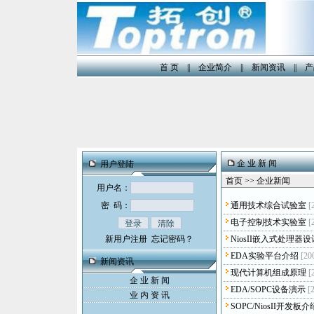
首 页
||
企业简介
||
新闻资讯
||
产
企 业 新 闻
用户登陆
首页 >> 企业新闻
用户名：
密 码：
通用技术综合试验室
[
电子控制技术实验室
[
新用户注册
忘记密码？
NiosII嵌入式处理
EDA实验平台介绍
[20
新闻资讯
现代计算机组成原理
[
企 业 新 闻
EDA/SOPC设备演示
[
业 内 资 讯
SOPC/NiosII开发板介