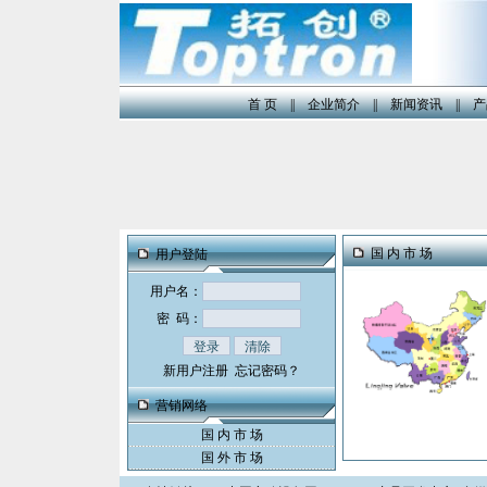
首 页
||
企业简介
||
新闻资讯
||
产
国 内 市 场
用户登陆
用户名：
密 码：
新用户注册
忘记密码？
营销网络
国 内 市 场
国 外 市 场