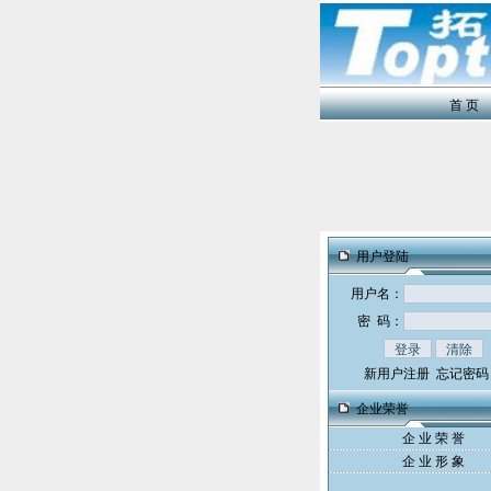
首 页
用户登陆
用户名：
密 码：
新用户注册
忘记密码
企业荣誉
企 业 荣 誉
企 业 形 象