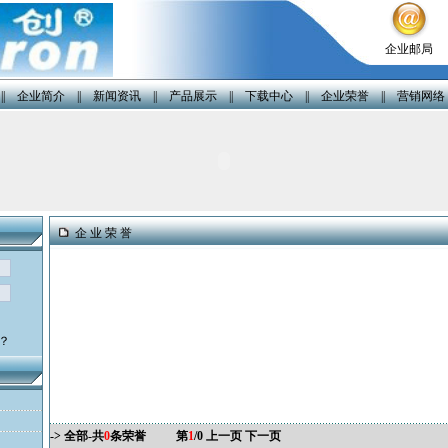
企业邮局
||
企业简介
||
新闻资讯
||
产品展示
||
下载中心
||
企业荣誉
||
营销网络
企 业 荣 誉
？
-> 全部-
共
0
条荣誉
第
1
/0
上一页
下一页