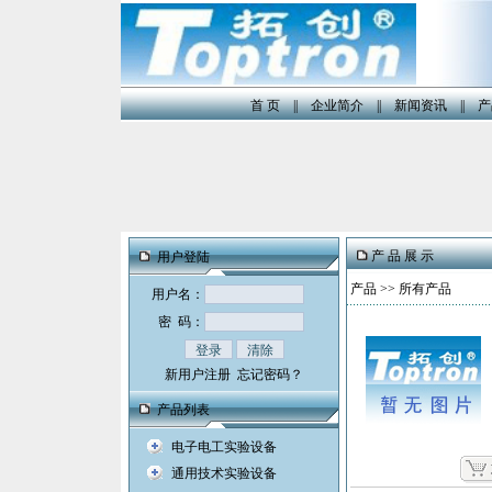
首 页
||
企业简介
||
新闻资讯
||
产
产 品 展 示
用户登陆
产品
>> 所有产品
用户名：
密 码：
新用户注册
忘记密码？
产品列表
电子电工实验设备
通用技术实验设备