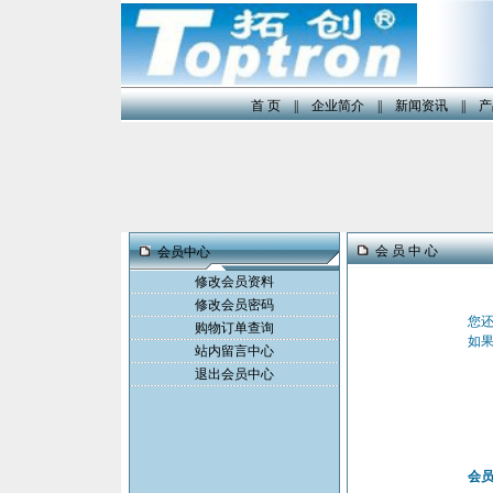
首 页
||
企业简介
||
新闻资讯
||
产
会 员 中 心
会员中心
修改会员资料
修改会员密码
您
购物订单查询
如
站内留言中心
退出会员中心
会