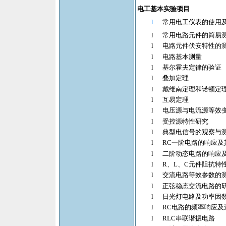
电工基本实验项目
l
常用电工仪表的使用
l
常用电路元件的简易
l
电路元件伏安特性的
l
电路基本测量
l
基尔霍夫定律的验证
l
叠加定理
l
戴维南定理和诺顿定
l
互易定理
l
电压源与电流源等效
l
受控源特性研究
l
典型电信号的观察与
l
RC
一阶电路的响应及
l
二阶动态电路的响应
l
R
、
L
、
C
元件阻抗特
l
交流电路等效参数的
l
正弦稳态交流电路的
l
日光灯电路及功率因
l
RC
电路的频率响应及
l
RLC
串联谐振电路