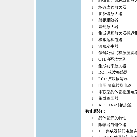
l
晶体管共射极单管放
l
场效应管放大器
l
负反馈放大器
l
射极跟随器
l
差动放大器
l
集成运算放大器指标
l
模拟运算电路
l
波形发生器
l
信号处理（有源滤波
l
OTL
功率放大器
l
集成功率放大器
l
RC
正弦波振荡器
l
LC
正弦波振荡器
l
电压
-
频率转换电路
l
串联型晶体管稳压电
l
集成稳压器
l
A/D
、
D/A
转换实验
数电部分：
l
晶体管开关特性
l
限幅器与钳位器
l
TTL
集成逻辑门电路