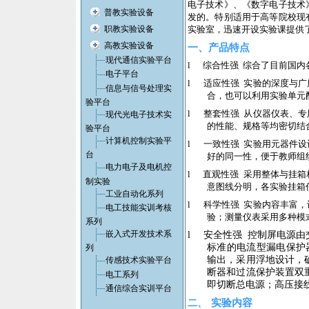
电子技术》、《数字电子技术
普教实验设备
发的。特别适用于高等院校现
职教实验设备
实验室，迅速开设实验课提供
高教实验设备
一、产品特点
现代通信实验平台
l
综合性强
综合了目前国内
电子平台
l
适应性强
实验的深度与广
信息与信号处理实
合，也可以利用实验单元
验平台
l
整套性强
从仪器仪表、专
现代光电子技术实
的性能、规格等均密切结
验平台
计算机控制实验平
l
一致性强
实验用元器件设
台
好的同一性，便于教师组
电力电子及电机控
l
直观性强
采用整体与挂箱
制实验
意图线分明，各实验挂箱
工业自动化系列
l
科学性强
实验内容丰富，
电工技能实训考核
验；测量仪表采用多种模
系列
嵌入式开发技术系
l
安全性强
控制屏电源由
标准的电流型漏电保护
列
输出，采用浮地设计，
传感技术实验平台
断器和过流保护装置双
电工系列
即切断总电源；高压接
通信综合实训平台
实验内容
二、