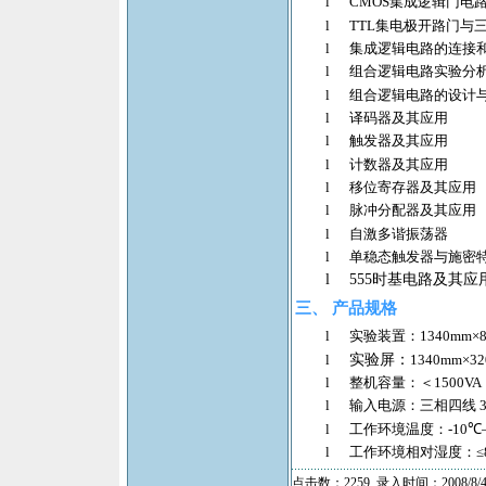
l
CMOS
集成逻辑门电
l
TTL
集电极开路门与
l
集成逻辑电路的连接
l
组合逻辑电路实验分
l
组合逻辑电路的设计
l
译码器及其应用
l
触发器及其应用
l
计数器及其应用
l
移位寄存器及其应用
l
脉冲分配器及其应用
l
自激多谐振荡器
l
单稳态触发器与施密
l
555
时基电路及其应
三、
产品规格
l
实验装置：
1340mm
×
l
实验屏：
1340mm×3
l
整机容量：＜
1500VA
l
输入电源：三相四线
3
l
工作环境温度：
-10
℃
l
工作环境相对湿度：≤
点击数：2259 录入时间：2008/8/4