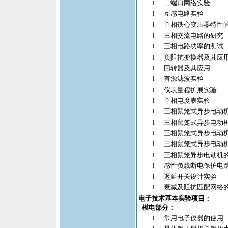
l
二端口网络实验
l
互感电路实验
l
单相铁心变压器特性
l
三相交流电路的研究
l
三相电路功率的测试
l
负阻抗变换器及其应
l
回转器及其应用
l
有源滤波实验
l
仪表量程扩展实验
l
单相电度表实验
l
三相鼠笼式异步电动
l
三相鼠笼式异步电动
l
三相鼠笼式异步电动
l
三相鼠笼式异步电动
l
三相鼠笼异步电动机
l
感性负载断电保护电
l
迟延开关设计实验
l
衰减及阻抗匹配网络
电子技术基本实验项目：
模电部分：
l
常用电子仪器的使用