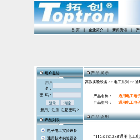
首 页
||
企业简介
||
新闻资讯
||
产
产 品 展 示
用户登陆
高教实验设备
>>
电工系列
>> 
用户
名：
密 码：
产品名称：
通用电工电
产品型号：
通用电工电
新用户注册
忘记密码？
产 品 说 明
产品列表
电子电工实验设备
“
11GETE12SB
通用电工电
通用技术实验设备