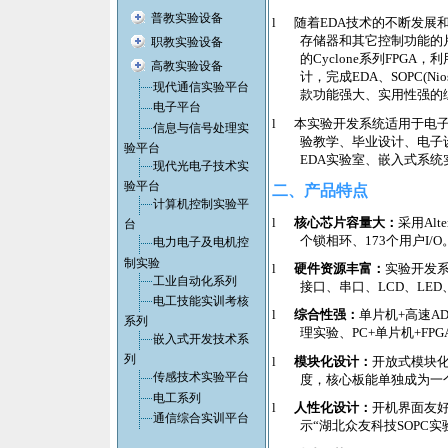
普教实验设备
l
随着
EDA
技术的不断发展
存储器和其它控制功能的
职教实验设备
的
Cyclone
系列
FPGA
，利
高教实验设备
计，完成
EDA
、
SOPC(Nio
现代通信实验平台
款功能强大、实用性强的
电子平台
l
本实验开发系统适用于电
信息与信号处理实
验教学、毕业设计、电子
验平台
EDA
实验室、嵌入式系统
现代光电子技术实
验平台
二、
产品特点
计算机控制实验平
l
核心芯片容量大：
采用
Alte
台
个锁相环、
173
个用户
I/O
电力电子及电机控
制实验
l
硬件资源丰富：
实验开发
工业自动化系列
接口、串口、
LCD
、
LED
电工技能实训考核
l
综合性强：
单片机
+
高速
A
系列
理实验、
PC+
单片机
+FPG
嵌入式开发技术系
列
l
模块化设计：
开放式模块
传感技术实验平台
度，核心板能单独成为一
电工系列
l
人性化设计：
开机界面友
通信综合实训平台
示“湖北众友科技
SOPC
实