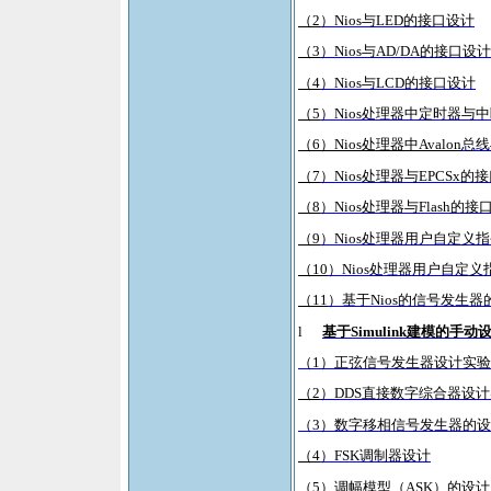
（2
）Nios与LED
的接口设计
（3
）Nios与AD/DA
的接口设计
（4
）Nios与LCD
的接口设计
（5
）Nios处理器中定时器与
（6）Nios处理器中Avalon
总线
（7
）Nios处理器与EPCSx
的接
（8
）Nios处理器与Flash
的接
（9
）Nios处理器用户自定义
（10
）Nios处理器用户自定
（11
）基于Nios的信号发生器
l
基于Simulink
建模的手动
（1
）正弦信号发生器设计实验
（2
）DDS直接数字综合器设
（3
）数字移相信号发生器的设
（4
）FSK调制器设计
（5
）调幅模型（ASK）的设计