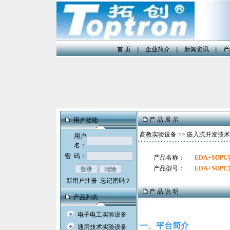
首 页
||
企业简介
||
新闻资讯
||
产
产 品 展 示
用户登陆
高教实验设备
>>
嵌入式开发技术
用户
名：
密 码：
产品名称：
EDA+SOP
产品型号：
EDA+SOP
新用户注册
忘记密码？
产 品 说 明
产品列表
电子电工实验设备
一、平台简介
通用技术实验设备