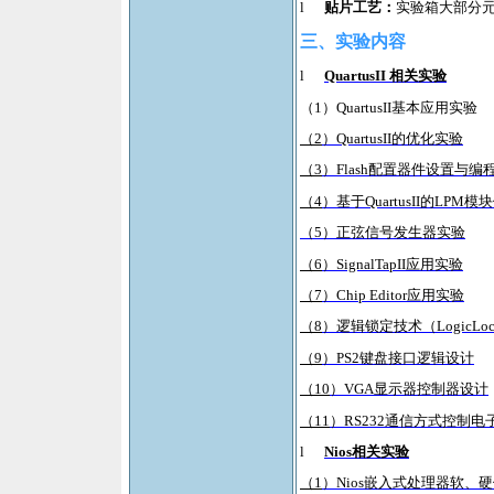
l
贴片工艺：
实验箱大部分
三、
实验内容
l
QuartusII
相关实验
（
1
）
QuartusII
基本应用实验
（2
）QuartusII的优化实验
（3
）Flash配置器件设置与编
（4
）基于QuartusII的LPM
模块
（5
）正弦信号发生器实验
（6
）SignalTapII应用实验
（7
）Chip Editor应用实验
（8
）逻辑锁定技术（LogicLo
（9
）PS2键盘接口逻辑设计
（10
）VGA显示器控制器设计
（11
）RS232通信方式控制电
l
Nios
相关实验
（1
）Nios嵌入式处理器软、