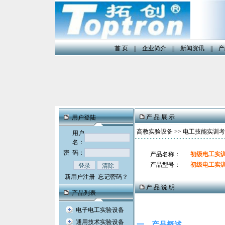
首 页
||
企业简介
||
新闻资讯
||
产
产 品 展 示
用户登陆
高教实验设备
>>
电工技能实训考
用户
名：
密 码：
产品名称：
初级电工实
产品型号：
初级电工实
新用户注册
忘记密码？
产 品 说 明
产品列表
电子电工实验设备
通用技术实验设备
一、产品概述