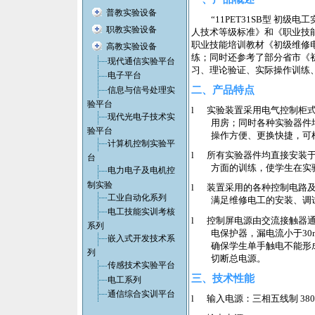
普教实验设备
“
11PET31SB
型 初级电工
职教实验设备
人技术等级标准》和《职业技
职业技能培训教材《初级维修
高教实验设备
练；同时还参考了部分省市《
现代通信实验平台
习、理论验证、实际操作训练
电子平台
二、产品特点
信息与信号处理实
验平台
l
实验装置采用电气控制柜
现代光电子技术实
用房；同时各种实验器件
验平台
操作方便、更换快捷，可
计算机控制实验平
l
所有实验器件均直接安装
台
方面的训练，使学生在实
电力电子及电机控
制实验
l
装置采用的各种控制电路
工业自动化系列
满足维修电工的安装、调
电工技能实训考核
l
控制屏电源由交流接触器
系列
电保护器，漏电流小于
30
嵌入式开发技术系
确保学生单手触电不能形
列
切断总电源。
传感技术实验平台
三、技术性能
电工系列
通信综合实训平台
l
输入电源：三相五线制
38