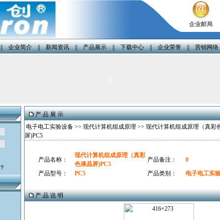
企业邮局
||
企业简介
||
新闻资讯
||
产品展示
||
下载中心
||
企业荣誉
||
营销网络
产 品 展 示
电子电工实验设备
>>
现代计算机组成原理
>> 现代计算机组成原理（真彩
屏)PC5
现代计算机组成原理（真彩
产品名称：
产品备注：
0
色液晶屏)PC5
？
产品型号：
PC5
产品类别：
电子电工实
产 品 说 明