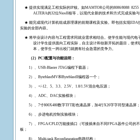
★
提供实现满足工程实际的
IP
核。如
MAMTOR
公司的
8086/8088
8255 
ALTERA
的
32
位
NiosII
核等，以现代全新的技术和方式完成实验与
★
能完成现代计算机组成原理课的前期课程及实验。即包括实现
EDA
实验的全部内容。
★
将毕业设计内容与工程需求同就业需求相结合。使学生能与现代电
设计学生提供面向工程实际，自主设计和创新开拓的题目，使求
本，使学生一跨出校门就拥有社会急需的竞争力。
（
2
）
PC3
配置与功能说明：
1
）、
USB-Blaster JTAG
编程下载器；
2
）、
ByteblastMV
和
ByteblastII
编程器一个；
3
）、
+/-12
、
5
、
3.3
、
2.5V
、
1.8/1.5V
混合电压源；
4
）、
ADC
、
DAC
实验模块；
5
）、
7
寸
800X480
数字
TFT
彩色液晶屏，加
4
行
X20
字字符型液晶屏
6
）、步进电机控制实验模块；
7
）、
FPGA/CPLD
万能接插口（可接插来自不同
FPGA
器件公司的不
板；
8
）、
Multi-task Reconfiguration
电路结构；