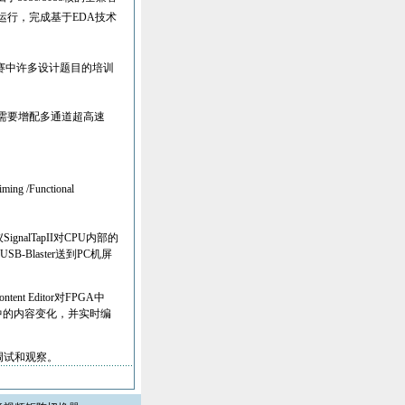
运行，完成基于
EDA
技术
赛中许多设计题目的培训
需要增配多通道超高速
iming /Functional
仪
SignalTapII
对
CPU
内部的
USB-Blaster
送到
PC
机屏
ntent Editor
对
FPGA
中
中的内容变化，并实时编
调试和观察。