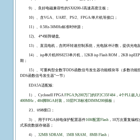
9
）、良好电磁兼容性的
SX8200-J
高速高密主板；
10
）、含
VGA
、
UART
、
PS/2
、
FPGA/
单片机等接口；
11
）、
0.5Hz-50MHz
标准时钟源；
12)
、
4*4
矩阵键盘
,
13
）、直流电机，含闭环转速控制系统，光电脉冲计数，提供光电
14
）、
isp
单片机
89S8253
单片机，
12KB isp Flash ROM
，
2KB ispE
期；
15
）、可重构型全数字
DDS
函数信号发生器功能模块等
（多数功能
DDS
函数信号发生器”一节）
EDA
5A
适配板
:
1
）、
CycloneII FPGA
FPGA
为
200
万门的
EP
2C
35F
484
，
4
个
PLL
嵌入
400MHz
，
484
脚
BGA
封装，
10
层
PCB
标准
DIMM200
插板
；
、
接口；
2)
USB
3
）、用于
FPGA
掉电保护配置器件
16M
配置
Flash
，
10
万次重复编程
式系统数据存储器；
4
）、
32MB SDRAM
、
1MB SRAM
、
8MB Flash
；