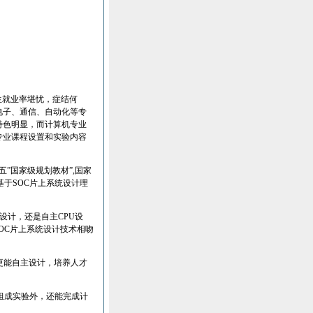
生就业率堪忧，症结何
电子、通信、自动化等专
特色明显，而计算机专业
专业课程设置和实验内容
五”国家级规划教材”
,
国家
基于
SOC
片上系统设计理
设计，还是自主
CPU
设
OC
片上系统设计技术相吻
更能自主设计，培养人才
组成实验外，还能完成计