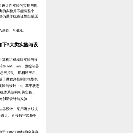
且设计性实验的实现与现
出的实验并不能将整个
故仍属传统验证性组成原
A
基础、
VHDL
、
如下
5
大类实验与设
计算机组成模块实验与设
外部
RAM/Flash
、
微控制器
总线控制、锁相环应用、
基于微程序控制的模型机
实验与设计；
4
、
基于状态
机体系结构相关实验；
统创新设计与实验。
法器设计、采用流水线技
器设计、直接数字式频率
由于
8086/8088
核的全兼容