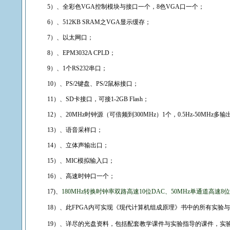
5
）、全彩色
VGA
控制模块与接口一个，
8
色
VGA
口一个；
6
）、
512KB SRAM
之
VGA
显示缓存；
7
）、以太网口；
8
）、
EPM
3032A
CPLD
；
9
）、
1
个
RS232
串口；
10
）、
PS/2
键盘、
PS/2
鼠标接口；
11
）、
SD
卡接口，可接
1-2GB Flash
；
12
）、
20MHz
时钟源（可倍频到
300MHz
）
1
个，
0.5Hz-50MHz
多输
13
）、语音采样口；
14
）、立体声输出口；
15
）、
MIC
模拟输入口；
16
）、高速时钟口一个；
17)
、
180MHz
转换时钟率双路高速
10
位
DAC
、
50MHz
单通道高速
8
位
18
）、此
FPGA
内可实现《现代计算机组成原理》书中的所有实验与
19
）、详尽的光盘资料，包括配套教学课件与实验指导的课件，实