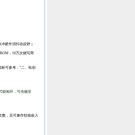
脉冲硬件消抖动设
计；
EPROM
，
10
万次烧写周
指标可参考：“二、拓创
式锁相环，可倍频至
次数，且可兼作软核嵌入