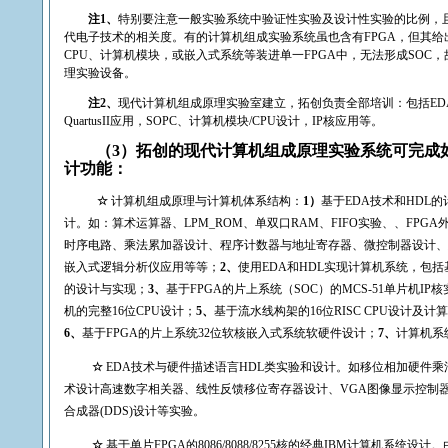
注
1
、
特别要注意一般实验系统中验证性实验及设计性实验的比例，
代电子技术的相关度。有的计算机组成实验系统虽也含有
FPGA
，但其给
CPU
、计算机模块，或嵌入式系统等装进单一
FPGA
中，无法形成
SOC
，
理实验设备。
注
2
、
现代计算机组成原理实验室建立，拓创负责全部培训：包括
ED
QuartusII
应用，
SOPC
、计算机模块
/CPU
设计，
IP
核应用等。
（
3
）拓创的现代计算机组成原理实验系统可完成
计功能：
☆
计算机组成原理与计算机体系结构：
1
）
基于
EDA
技术和
HDL
的
计。如：
算术运算器、
LPM_ROM
、单双口
RAM
、
FIFO
实验、、
FPGA
时序电路、乘法累加器设计、程序计数器与地址寄存器、微控制器设计、
嵌入式逻辑分析仪应用等等；
2
、
使用
EDA
和
HDL
实现计算机系统，包括
的设计与实现；
3
、
基于
FPGA
的片上系统（
SOC
）的
MCS-51
单片机
IP
核
机的完整
16
位
CPU
设计；
5
、
基于流水线构架的
16
位
RISC CPU
设计及计算
6
、
基于
FPGA
的片上系统
32
位软核嵌入式系统软硬件设计；
7
、
计算机系
☆
EDA
技术与硬件描述语言
HDL
类实验和设计。如移位相加硬件乘
术设计高速数字相关器、线性反馈移位寄存器设计、
VGA
图像显示控制
合成器
(DDS)
设计等实验。
☆
基于单片
FPGA
的
8086/8088/8255
核的经典
IBM
计算机系统设计。