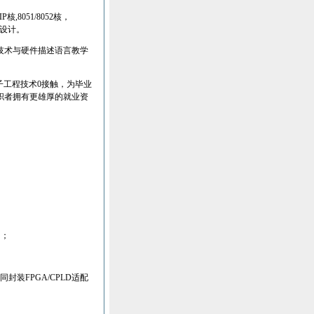
IP
核
,8051/8052
核，
设计。
技术与硬件描述语言教学
子工程技术
0
接触，为毕业
职者拥有更雄厚的就业资
；
；
同封装
FPGA/CPLD
适配