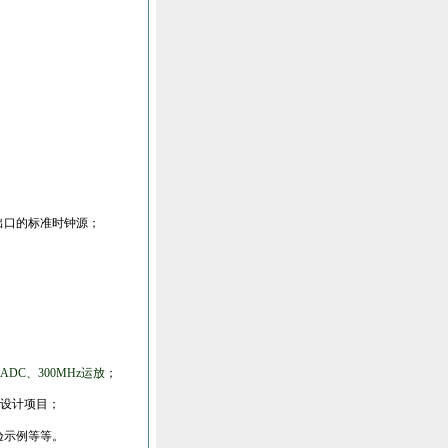
出口的标准时钟源；
ADC
、
300MHz
运放
；
设计项目；
验示例等等。