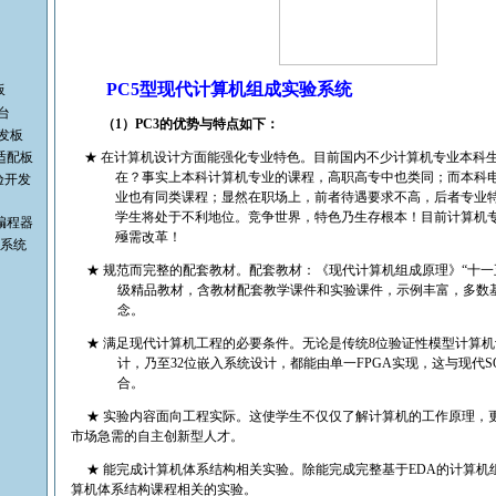
PC5
型现代计算机组成实验系统
板
台
（
1
）
PC3
的优势与特点如下：
发板
A适配板
★
在计算机设计方面能强化专业特色。目前国内不少计算机专业本科
在？事实上本科计算机专业的课程，高职高专中也类同；而本科
验开发
业也有同类课程；显然在职场上，前者待遇要求不高，后者专业
学生将处于不利地位。竞争世界，特色乃生存根本！目前计算机
机编程器
殛需改革！
验系统
★
规范而完整的配套教材。配套教材：《现代计算机组成原理》“十一
级精品教材，含教材配套教学课件和实验课件，示例丰富，多数
念。
★
满足现代计算机工程的必要条件。无论是传统
8
位验证性模型计算机
计，乃至
32
位嵌入系统设计，都能由单一
FPGA
实现，这与现代
S
合。
★
实验内容面向工程实际。这使学生不仅仅了解计算机的工作原理，
市场急需的自主创新型人才。
★
能完成计算机体系结构相关实验。除能完成完整基于
EDA
的计算机
算机体系结构课程相关的实验。