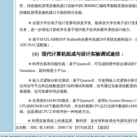
性，传统微机原理及微机接口实验中的
C
和
8086
汇编程序都能直接由该核
的微机原理及微机接口方面的部分实验。
☆
全国大学生电子设计竞赛培训及开发。
能承担大学生电子设计竞
任务，进一步强化计算机学生基于现代电子技术的硬件系统设计能力。
☆
基于
MATLAB
和
DSP Builder
的全硬件高速
DSP
系统实验和设计（
ADC/DAC
适配板）。
（
4
）现代计算机组成与设计实验调试途径：
☆
时序仿真和功能仿真：基于
QuartusII
，可完成软硬件联合调试的
T
Simulation
，延时精度小于
1ns
。
☆
嵌入式逻辑分析仪测试：基于
QuartusII
，可使用嵌入式逻辑分析
任何信号节点和总线数据进行实时测试和观察，信号通过实验系统配置的
幕观察。也可软硬件同步观察。
☆
在系统
RAM/ROM
测试：基于
QuartusII
，使用
In-System Memory Co
CPU
的
ROM/RAM
下载程序代码，并实时观察
CPU
运行过程中数据
RAM
辑。
这是调试
CPU
工作软件的一种有效方法。
☆
利用实验系统上的液晶屏、数码管、发光管和各类信号源等进行
点击数：3682 录入时间：2008/7/30 【
打印此页
】 【
返回
】