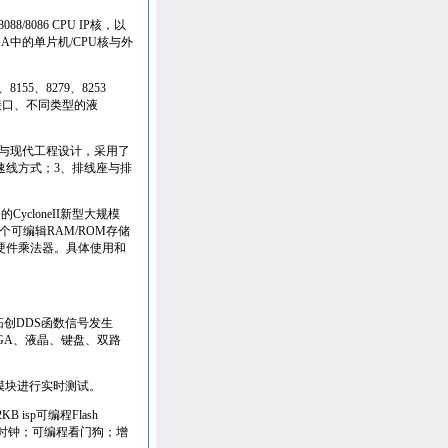
8088/8086 CPU IP
核，以
GA
中的单片机
/CPU
核与外
、
8155
、
8279
、
8253
接口、不同类型的液
与现代工程设计，采用了
速线方式；
3
、排线座与排
门的
CycloneII
新型大规模
个可编辑
RAM/ROM
存储
硬件乘法器。具体使用和
拓创
DDS
函数信号发生
GA
、液晶、键盘、双路
模块进行实时测试。
2KB isp
可编程
Flash
时钟；可编程看门狗；增