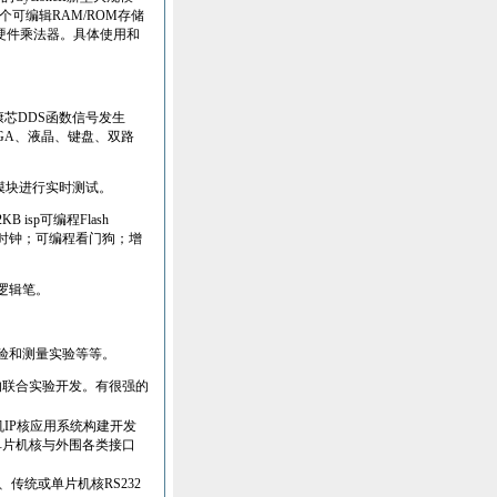
个可编辑
RAM/ROM
存储
硬件乘法器。具体使用和
康芯
DDS
函数信号发生
GA
、液晶、键盘、双路
模块进行实时测试。
2KB isp
可编程
Flash
时钟；可编程看门狗；增
逻辑笔。
验和测量实验等等。
的联合实验开发。有很强的
机
IP
核应用系统构建开发
单片机核与外围各类接口
、传统或单片机核
RS232