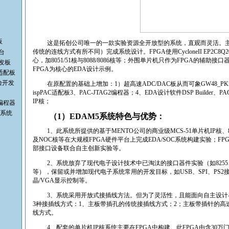
板
这是拓创公司唯一的一款实验资源全开放型的系统，直观而灵活。
传统的连线方式有所不同）完成系统设计。
FPGA
使用
CycloneII EP
2C
8Q2
台
心，加
8051/51
核与
8088/8086
核等；外围单片机只作为
FPGA
的辅助接口
发板
FPGA
为核心的
EDA
设计示例。
A适配板
验开发
在原配置的基础上增加：
1
）超高速
ADC/DAC
板
从而可象
GW48_PK
ispPAC
适配板
3
、
PAC-JTAG2
编程器；
4
、
EDA
设计软件
DSP Builder
、
PAC
IP
核；
机编程器
验系统
（
1
）
EDAM5
系统特色与优势：
1
、此系统所提供的基于
MENTO
公司的商业级
MCS-51
单片机
IP
核、
及
NOC
核等在大规模
FPGA
硬件平台上完成
EDA/SOC
系统构建实验；
FP
部接口设备联合自主创新实验等。
2
、系统放弃了现代电子设计技术中已淘汰的接口器件实验（如
8255
等），保留或并增加现代电子系统常用的开发目标，如
USB
、
SPI
、
PS2
晶
/VGA
显示控制等。
3
、系统采用开放式接插线方法。但为了灵活性，且能面向自主设计
3
种接插线方式：
1
、主板带插孔的传统接插线方式；
2
；主板带插针的高
线方式。
4
、配套的单片机
IP
核系统主要在
FPGA
中构建。此
FPGA
由含
30
万