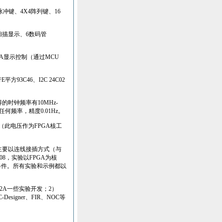
脉冲键、
4X4
阵列键、
16
扫描显示、
6
数码管
A
显示控制（通过
MCU
行
E
平方
93C
46
、
I
2C
24C
02
得的时钟频率有
10MHz-
任何频率，精度
0.01Hz
。
（此电压作为
FPGA
核工
主要以连线接插方式（与
08
，实验以
FPGA
为核
器件。所有实验和示例都以
2A
一
些实验开发；
2
）
-Designer
、
FIR
、
NOC
等