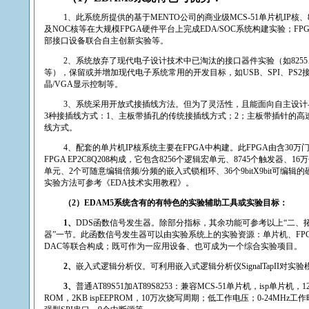
1
、此系统所提供的基于
MENTO
公司的商业级
MCS-51
单片机
IP
核、
及
NOC
核等在大规模
FPGA
硬件平台上完成
EDA/SOC
系统构建实验；
FP
部接口设备联合自主创新实验等。
2
、系统放弃了现代电子设计技术中已淘汰的接口器件实验（如
8255
等），保留或并增加现代电子系统常用的开发目标，如
USB
、
SPI
、
PS2
晶
/VGA
显示控制等。
3
、系统采用开放式接插线方法。但为了灵活性，且能面向自主设计
3
种接插线方式：
1
、主板带插孔的传统接插线方式；
2
；主板带插针的高
线方式。
4
、配套的单片机
IP
核系统主要在
FPGA
中构建。此
FPGA
由含
30
万
FPGA EP
2C
8Q208
构成，它包含
8256
个逻辑宏单元、
8745
个触发器、
16
万
单元、
2
个可随意编辑倍频
/
分频的嵌入式锁相环、
36
个
9bitX9bit
可编辑的
实验方法可参考
《
EDA
技术实用教程》
。
（
2
）
EDAM5
系统含有的有特色的实验辅助工具或实验目标：
1
、
DDS
函数信号发生器。除部分指标，其余功能可参考以上“二、
器”一节。此函数信号发生器可以由实验系统上的实验资源：单片机、
FP
DAC
等联合构成；既可作为一应用设备、也可成为一个综合实验项目。
2
、
嵌入式逻辑分析仪。可利用嵌入式逻辑分析仪
SignalTapII
对实验
3
、
普通
AT89S51
加
AT89S8253
：兼容
MCS-51
单片机，
isp
单片机，
1
ROM
，
2KB ispEEPROM
，
10
万次烧写周期；低工作电压；
0-24MHz
工作