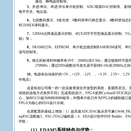
通信、蜂鸣器控制等。
5
、
并进
/
串出、串进
/
并出单片机控制、
ADC/
双路
DAC
控制等、直
8
电平开关、电位器。
6
、
七段数码显示、
8
发光管、
6
数码管串行静态显示、
4
数码管动态
BCD/HEX
译码显示。
7
、
128X64
点阵液晶显示控制、
4
行
X20
字字符型液晶显示控制、
VG
核）等；
8
、
SRAM62256
、
EEPROM
、单片机总线控制
RAM/ROM
读写、串
读写控制等。
9
、
独立的标准时钟频率有
19
个：
20MHz
至
0.5Hz
；通过锁相环可获
270MHz
；通过
DDS
函数信号发生器可获得
0.1Hz
至
20MHz
之间
10
、
电源有自动保护的
+5V
，
+12V
、
-12V
、、
+3.3V
、
2.5V+
、
1.2V
作电压）
这是拓创公司唯一的一款实验资源全开放型的系统，直观而灵活。
传统的连线方式有所不同）完成系统设计。
FPGA
使用
CycloneII EP
2C
8Q2
心，加
8051/51
核与
8088/8086
核等；外围单片机只作为
FPGA
的辅助接口
FPGA
为核心的
EDA
设计示例。
在原配置的基础上增加：
1
）超高速
ADC/DAC
板
从而可象
GW48_PK
ispPAC
适配板
3
、
PAC-JTAG2
编程器；
4
、
EDA
设计软件
DSP Builder
、
PAC
IP
核；
（
1
）
EDAM5
系统特色与优势：