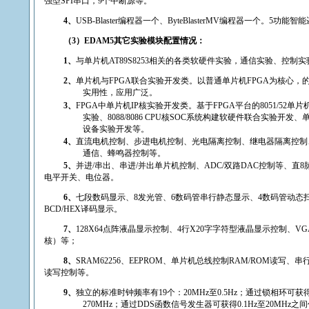
强型
SPI
串口，
9
个中断源等。
4
、
USB-Blaster
编程器一个、
ByteBlasterMV
编程器一个。
5
功能智能
（
3
）
EDAM5
其它实验模块配置情况：
1
、
与单片机
AT89S8253
相关的各类软硬件实验，通信实验、控制实
2
、
单片机与
FPGA
联合实验开发类。以普通单片机
FPGA
为核心，
实用性，应用广泛。
3
、
FPGA
中单片机
IP
核实验开发类。基于
FPGA
平台的
8051/52
单片
实验、
8088/8086 CPU
核
SOC
系统构建软硬件联合实验开发、
设备实验开发等。
4
、
直流电机控制、步进电机控制、光电隔离控制、继电器隔离控制
通信、蜂鸣器控制等。
5
、
并进
/
串出、串进
/
并出单片机控制、
ADC/
双路
DAC
控制等、直
8
电平开关、电位器。
6
、
七段数码显示、
8
发光管、
6
数码管串行静态显示、
4
数码管动态
BCD/HEX
译码显示。
7
、
128X64
点阵液晶显示控制、
4
行
X20
字字符型液晶显示控制、
VG
核）等；
8
、
SRAM62256
、
EEPROM
、单片机总线控制
RAM/ROM
读写、串
读写控制等。
9
、
独立的标准时钟频率有
19
个：
20MHz
至
0.5Hz
；通过锁相环可获
270MHz
；通过
DDS
函数信号发生器可获得
0.1Hz
至
20MHz
之间