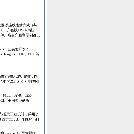
主要以连线接插方式（与
08
，实验以
FPGA
为核
器件。所有实验和示例都以
2A
一
些实验开发；
2
）
-Designer
、
FIR
、
NOC
等
8088/8086 CPU IP
核，以
GA
中的单片机
/CPU
核与外
、
8155
、
8279
、
8253
接口、不同类型的液
与现代工程设计，采用了
速线方式；
3
、排线座与排
门的
CycloneII
新型大规模