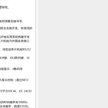
逻辑笔。
验和测量实验等等。
的联合实验开发。有很强的
机
IP
核应用系统构建开发
单片机核与外围各类接口
、传统或单片机核
RS232
脉冲键、
4X4
阵列键、
16
扫描显示、
6
数码管
A
显示控制（通过
MCU
行
E
平方
93C
46
、
I
2C
24C
02
得的时钟频率有
10MHz-
任何频率，精度
0.01Hz
。