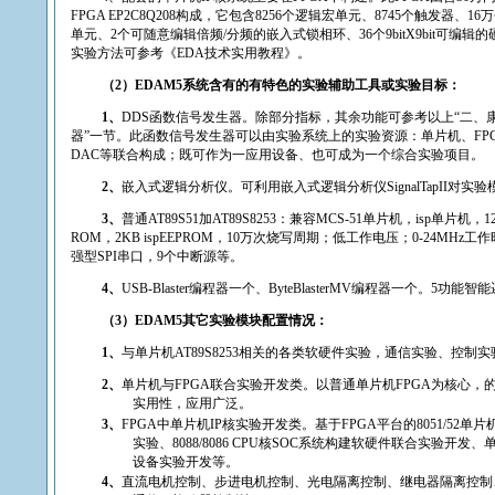
FPGA EP
2C
8Q208
构成，它包含
8256
个逻辑宏单元、
8745
个触发器、
16
万
单元、
2
个可随意编辑倍频
/
分频的嵌入式锁相环、
36
个
9bitX9bit
可编辑的
实验方法可参考
《
EDA
技术实用教程》
。
（
2
）
EDAM5
系统含有的有特色的实验辅助工具或实验目标：
1
、
DDS
函数信号发生器。除部分指标，其余功能可参考以上“二、
器”一节。此函数信号发生器可以由实验系统上的实验资源：单片机、
FP
DAC
等联合构成；既可作为一应用设备、也可成为一个综合实验项目。
2
、
嵌入式逻辑分析仪。可利用嵌入式逻辑分析仪
SignalTapII
对实验
3
、
普通
AT89S51
加
AT89S8253
：兼容
MCS-51
单片机，
isp
单片机，
1
ROM
，
2KB ispEEPROM
，
10
万次烧写周期；低工作电压；
0-24MHz
工作
强型
SPI
串口，
9
个中断源等。
4
、
USB-Blaster
编程器一个、
ByteBlasterMV
编程器一个。
5
功能智能
（
3
）
EDAM5
其它实验模块配置情况：
1
、
与单片机
AT89S8253
相关的各类软硬件实验，通信实验、控制实
2
、
单片机与
FPGA
联合实验开发类。以普通单片机
FPGA
为核心，
实用性，应用广泛。
3
、
FPGA
中单片机
IP
核实验开发类。基于
FPGA
平台的
8051/52
单片
实验、
8088/8086 CPU
核
SOC
系统构建软硬件联合实验开发、
设备实验开发等。
4
、
直流电机控制、步进电机控制、光电隔离控制、继电器隔离控制