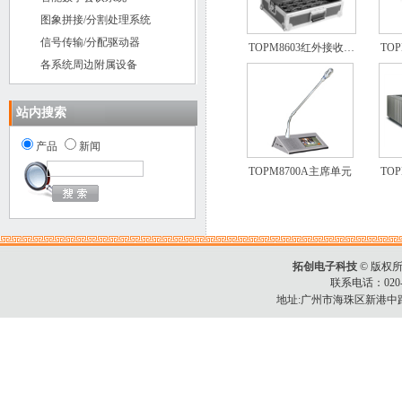
图象拼接/分割处理系统
信号传输/分配驱动器
TOPM8603红外接收…
TO
各系统周边附属设备
站内搜索
产品
新闻
TOPM8700A主席单元
TO
拓创电子科技
© 版权所有C
联系电话：020-34
地址:广州市海珠区新港中路3