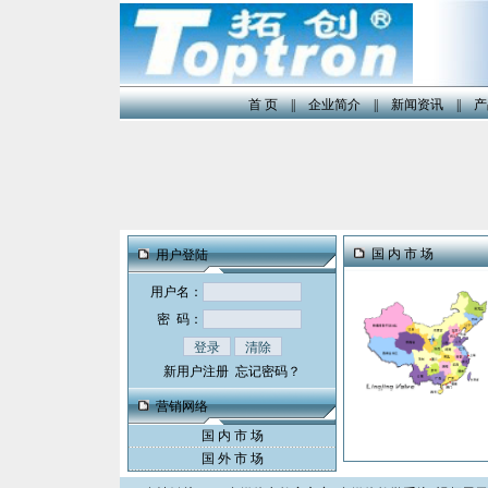
首 页
||
企业简介
||
新闻资讯
||
产
国 内 市 场
用户登陆
用户名：
密 码：
新用户注册
忘记密码？
营销网络
国 内 市 场
国 外 市 场