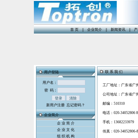
首 页
||
企业简介
||
新闻资讯
||
产
联 系 我 们
用户登陆
用户名：
工厂地址：广东省广
密 码：
公司地址：广东省广州
邮编：510310
新用户注册
忘记密码？
电话：020-34052806 88
企业简介
手机：13682233979
企 业 简 介
企 业 文 化
传真：020-34052806-8
组 织 机 构