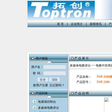
首 页
||
企业简介
||
新闻资讯
||
产
产 品 展 示
用户登陆
多媒体电教讲台
>>
电教中控系
用户名：
密 码：
产品名称：
TOP-32
产品型号：
TOP-3200
新用户注册
忘记密码？
产品列表
产 品 说 明
电视墙控制台
多媒体电教讲台