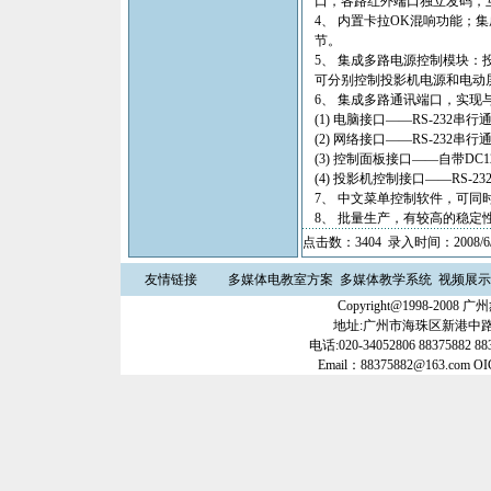
口，各路红外端口独立发码，
4、 内置卡拉OK混响功能
节。
5、 集成多路电源控制模块
可分别控制投影机电源和电动
6、 集成多路通讯端口，实
(1) 电脑接口——RS-23
(2) 网络接口——RS-232
(3) 控制面板接口——自带DC12V
(4) 投影机控制接口——RS-
7、 中文菜单控制软件，可
8、 批量生产，有较高的稳定
点击数：3404 录入时间：2008/6/
友情链接
多媒体电教室方案
多媒体教学系统
视频展示
Copyright@1998-20
地址:广州市海珠区新港中路35
电话:020-34052806 88375882 88
Email：88375882@163.com O